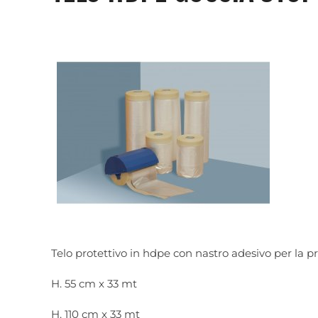
Telo protettivo in hdpe con nastro adesivo per la prot
H. 55 cm x 33 mt
H. 110 cm x 33 mt