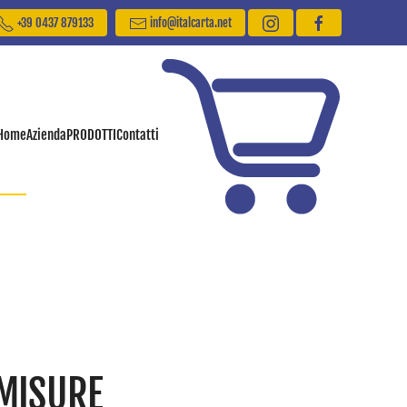
+39 0437 879133
info@italcarta.net
Home
Azienda
PRODOTTI
Contatti
 MISURE