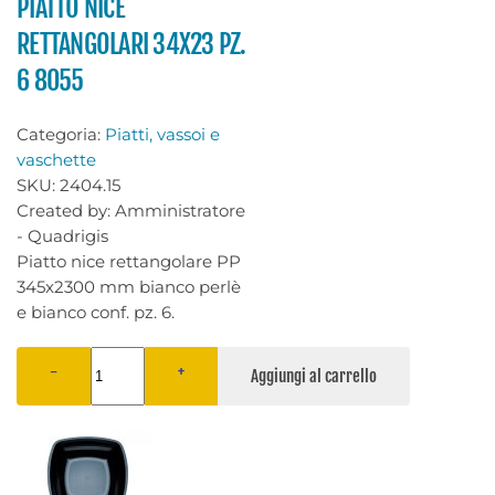
PIATTO NICE
RETTANGOLARI 34X23 PZ.
6 8055
Categoria:
Piatti, vassoi e
vaschette
SKU:
2404.15
Created by:
Amministratore
- Quadrigis
Piatto nice rettangolare PP
345x2300 mm bianco perlè
e bianco conf. pz. 6.
−
+