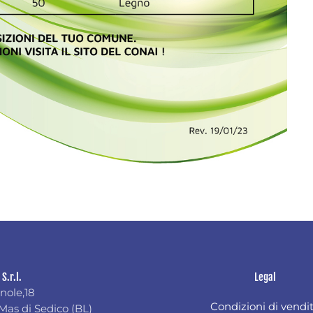
 S.r.l.
Legal
nole,18
Condizioni di vendi
Mas di Sedico (BL)