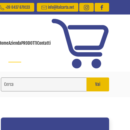
+39 0437 879133
info@italcarta.net
Home
Azienda
PRODOTTI
Contatti
Vai