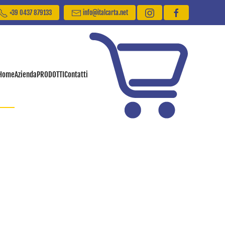
+39 0437 879133
info@italcarta.net
Home
Azienda
PRODOTTI
Contatti