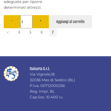
adeguate per riporre
determinati attrezzi.
−
+
4
5
6
7
Italcarta S.r.l.
Via Vignole,18
32036 Mas di Sedico (BL)
P.Iva. 00712000256
Reg. Impr. BL
Cap.Soc. 10.400 i.v.