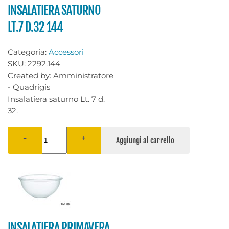
INSALATIERA SATURNO
LT.7 D.32 144
Categoria:
Accessori
SKU:
2292.144
Created by:
Amministratore
- Quadrigis
Insalatiera saturno Lt. 7 d.
32.
−
+
INSALATIERA PRIMAVERA