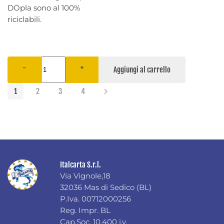
DOpla sono al 100%
riciclabili.
−
+
1
2
3
4
Italcarta S.r.l.
Via Vignole,18
32036 Mas di Sedico (BL)
P.Iva. 00712000256
Reg. Impr. BL
Cap.Soc. 10.400 i.v.