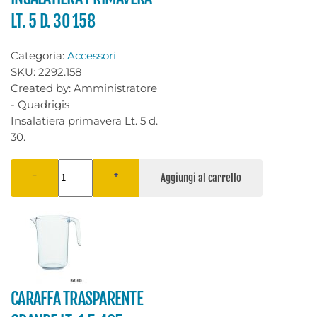
LT. 5 D. 30 158
Categoria:
Accessori
SKU:
2292.158
Created by:
Amministratore
- Quadrigis
Insalatiera primavera Lt. 5 d.
30.
−
+
CARAFFA TRASPARENTE