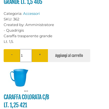
GRANDE LT. 1,5 405
Categoria:
Accessori
SKU:
362
Created by:
Amministratore
- Quadrigis
Caraffa trasparente grande
Lt. 1,5.
−
+
CARAFFA COLORATA C/B
LT. 1,25 421