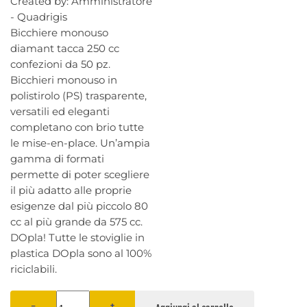
Created by:
Amministratore
- Quadrigis
Bicchiere monouso
diamant tacca 250 cc
confezioni da 50 pz.
Bicchieri monouso in
polistirolo (PS) trasparente,
versatili ed eleganti
completano con brio tutte
le mise-en-place. Un’ampia
gamma di formati
permette di poter scegliere
il più adatto alle proprie
esigenze dal più piccolo 80
cc al più grande da 575 cc.
DOpla! Tutte le stoviglie in
plastica DOpla sono al 100%
riciclabili.
−
+