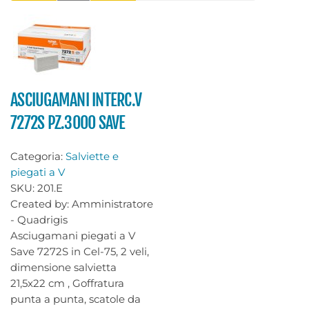
ASCIUGAMANI INTERC.V
7272S PZ.3000 SAVE
Categoria:
Salviette e
piegati a V
SKU:
201.E
Created by:
Amministratore
- Quadrigis
Asciugamani piegati a V
Save 7272S in Cel-75, 2 veli,
dimensione salvietta
21,5x22 cm , Goffratura
punta a punta, scatole da